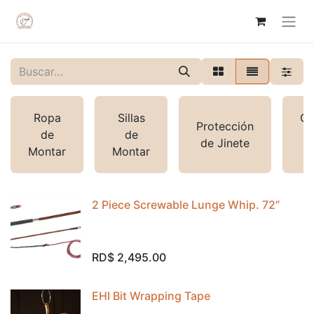
Ropa
Sillas
Cu
Protección
de
de
d
de Jinete
Montar
Montar
y
2 Piece Screwable Lunge Whip. 72”
RD$
2,495.00
EHI Bit Wrapping Tape