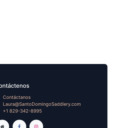
ontáctenos
Contáctanos
Laura@SantoDomingoSaddlery.com
+1 829-342-8995