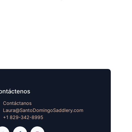
ontáctenos
Contáctanos
Laura@SantoDomingoSaddlery.com
+1 829-342-8995