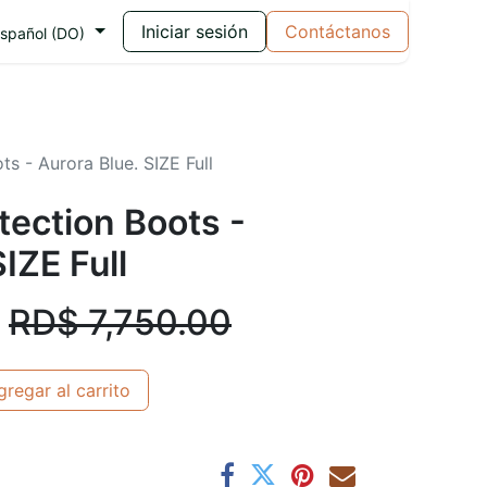
Iniciar sesión
Contáctanos
spañol (DO)
ts - Aurora Blue. SIZE Full
tection Boots -
IZE Full
RD$
7,750.00
regar al carrito