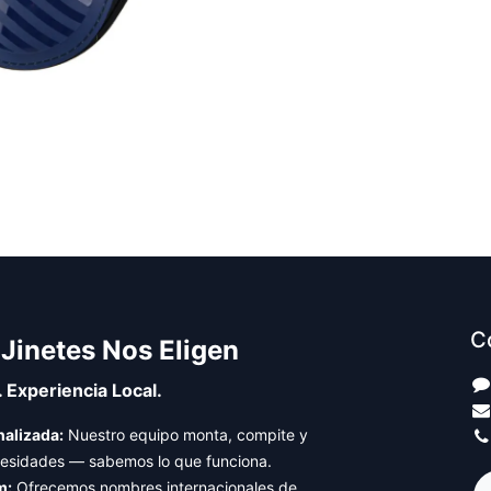
C
 Jinetes Nos Eligen
. Experiencia Local.
alizada:
Nuestro equipo monta, compite y
cesidades — sabemos lo que funciona.
m:
Ofrecemos nombres internacionales de