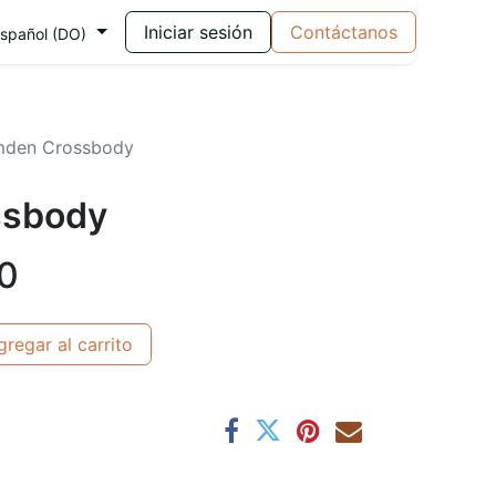
Iniciar sesión
Contáctanos
spañol (DO)
den Crossbody
ssbody
0
regar al carrito