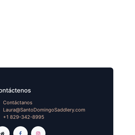
ontáctenos
Contáctanos
Laura@SantoDomingoSaddlery.com
+1 829-342-8995