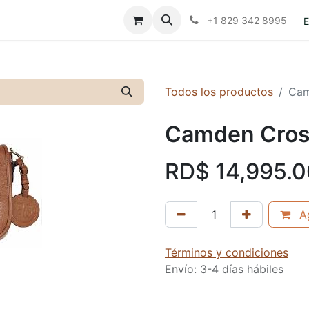
Contáctanos
Políticas
+1 829 342 8995
E
Todos los productos
Cam
Camden Cro
RD$
14,995.0
Ag
Términos y condiciones
Envío: 3-4 días hábiles