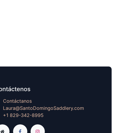
ontáctenos
Contáctanos
Laura@SantoDomingoSaddlery.com
+1 829-342-8995