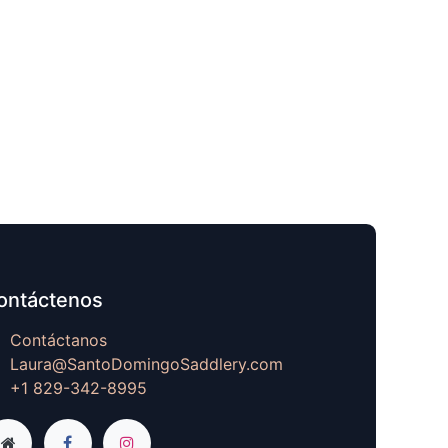
ontáctenos
Contáctanos
Laura@SantoDomingoSaddlery.com
+1 829-342-8995