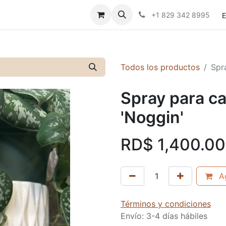
Contáctanos
Políticas
+1 829 342 8995
E
Todos los productos
Spr
Spray para c
'Noggin'
RD$
1,400.00
Ag
Términos y condiciones
Envío: 3-4 días hábiles