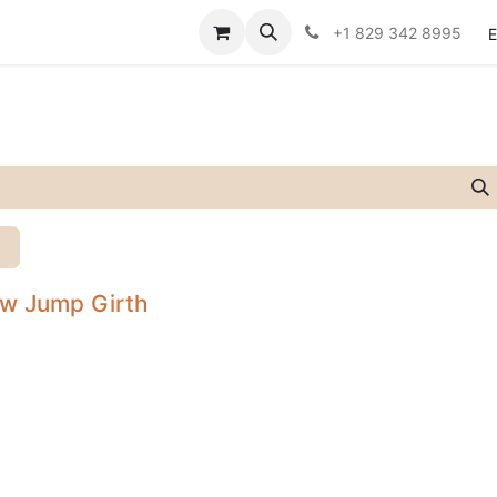
Contáctanos
Políticas
+1 829 342 8995
E
ow Jump Girth