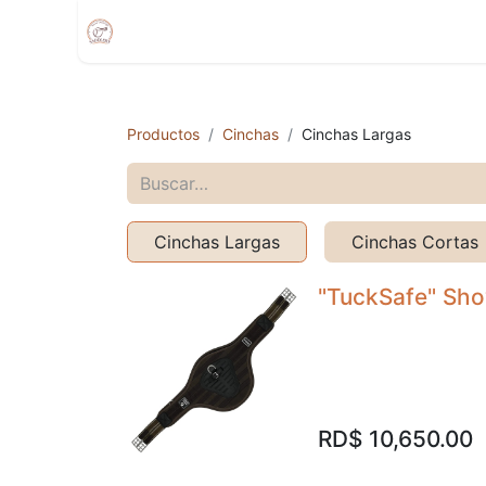
Inicio
Compra
Citas
Tienda Movíl
Productos
Cinchas
Cinchas Largas
Cinchas Largas
Cinchas Cortas
"TuckSafe" Sh
RD$
10,650.00