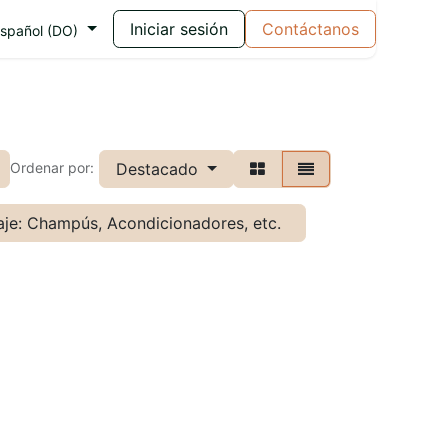
Iniciar sesión
Contáctanos
spañol (DO)
Destacado
Ordenar por:
aje: Champús, Acondicionadores, etc.