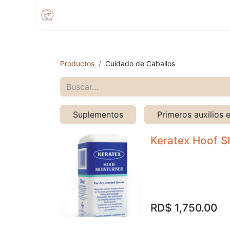
Inicio
Compra
Citas
Tienda Movíl
Productos
Cuidado de Caballos
Suplementos
Primeros auxilios 
Keratex Hoof S
RD$
1,750.00