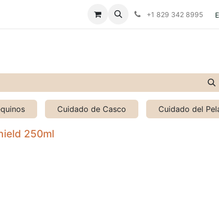
Contáctanos
Políticas
+1 829 342 8995
E
equinos
Cuidado de Casco
Cuidado del Pel
hield 250ml