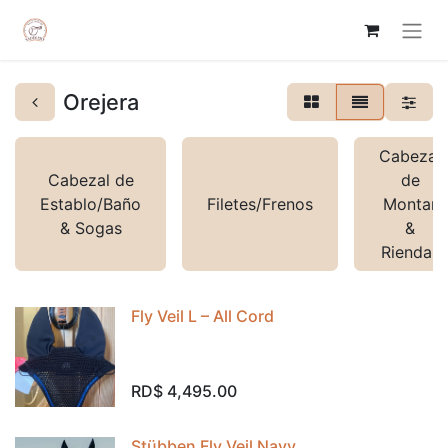
Orejera
Cabezal
Cabezal de
de
Establo/Baño
Filetes/Frenos
Montar
& Sogas
&
Riendas
Fly Veil L – All Cord
RD$
4,495.00
Stübben Fly Veil Navy