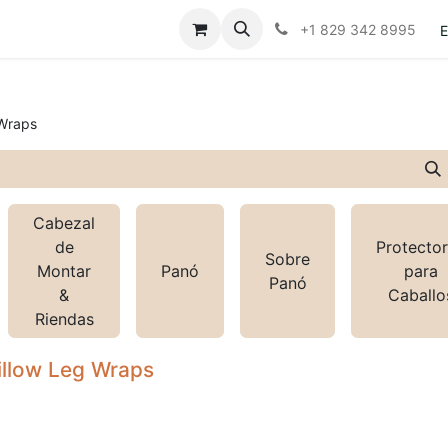
Contáctanos
Políticas
+1 829 342 8995
E
Wraps
Cabezal
de
Protecto
Sobre
Montar
Panó
para
Panó
&
Caballo
Riendas
illow Leg Wraps