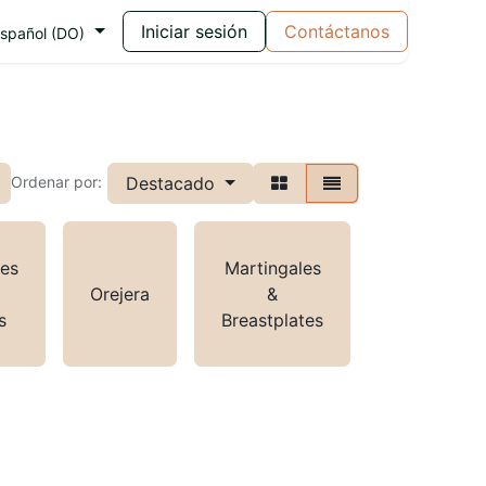
Iniciar sesión
Contáctanos
spañol (DO)
Destacado
Ordenar por:
res
Martingales
Orejera
&
Browband
s
Breastplates