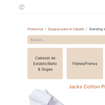
Inicio
Compra
Citas
Tienda Movíl
Productos
Equipos para el Caballo
Standing 
Cabezal de
Establo/Baño
Filetes/Frenos
& Sogas
Jacks Cotton P