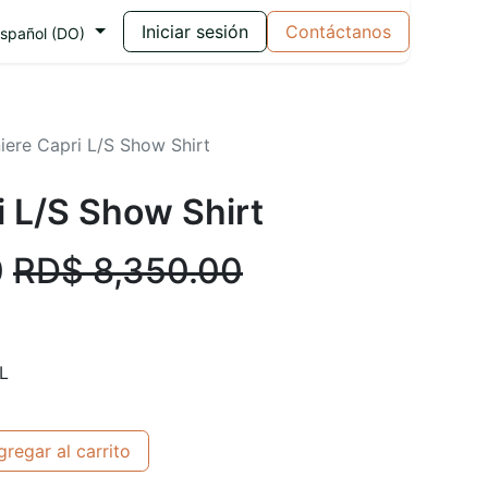
Iniciar sesión
Contáctanos
spañol (DO)
niere Capri L/S Show Shirt
i L/S Show Shirt
0
RD$
8,350.00
L
regar al carrito