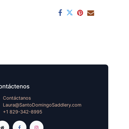
ontáctenos
Contáctanos
Laura@SantoDomingoSaddlery.com
+1 829-342-8995