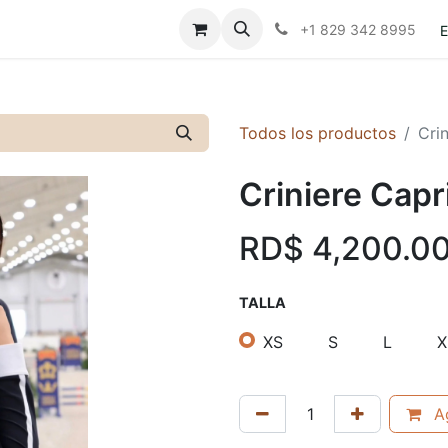
Contáctanos
Políticas
+1 829 342 8995
E
Todos los productos
Cri
Criniere Capr
RD$
4,200.0
TALLA
XS
S
L
X
Ag