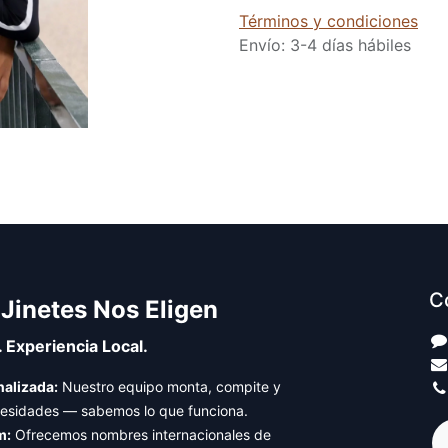
Términos y condiciones
Envío: 3-4 días hábiles
C
 Jinetes Nos Eligen
. Experiencia Local.
alizada:
Nuestro equipo monta, compite y
cesidades — sabemos lo que funciona.
m:
Ofrecemos nombres internacionales de