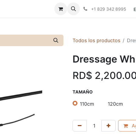
Contáctanos
Políticas
+1 829 342 8995
E
Todos los productos
Dre
Dressage Whi
RD$
2,200.0
TAMAÑO
110cm
120cm
Ag