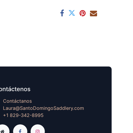
ontáctenos
Contáctanos
Laura@SantoDomingoSaddlery.com
+1 829-342-8995