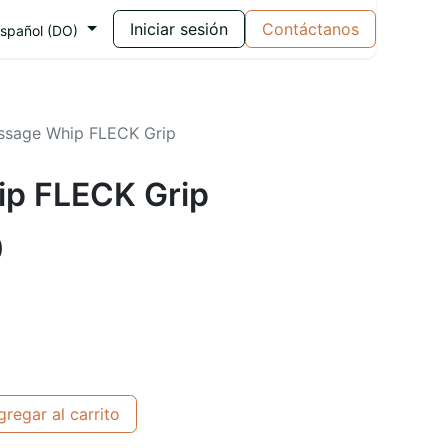
Iniciar sesión
Contáctanos
spañol (DO)
ssage Whip FLECK Grip
p FLECK Grip
0
regar al carrito