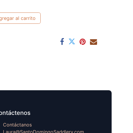
regar al carrito
ontáctenos
Contáctanos
Laura@SantoDomingoSaddlery.com