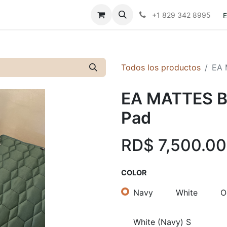
Contáctanos
Políticas
+1 829 342 8995
E
Todos los productos
EA 
EA MATTES B
Pad
RD$
7,500.00
COLOR
Navy
White
O
White (Navy) S