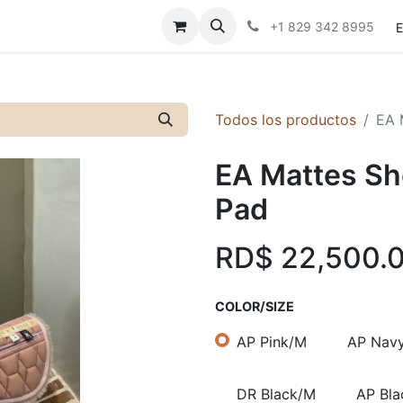
Contáctanos
Políticas
+1 829 342 8995
E
Todos los productos
EA 
EA Mattes Sh
Pad
RD$
22,500.
COLOR/SIZE
AP Pink/M
AP Nav
DR Black/M
AP Bl