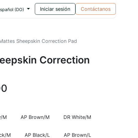
Iniciar sesión
Contáctanos
spañol (DO)
Mattes Sheepskin Correction Pad
eepskin Correction
00
y/M
AP Brown/M
DR White/M
ack/M
AP Black/L
AP Brown/L