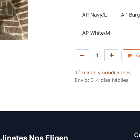
AP Navy/L
AP Bur
AP White/M
Ag
Términos y condiciones
Envío: 3-4 días hábiles
C
 Jinetes Nos Eligen