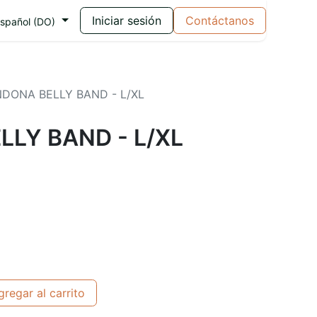
Iniciar sesión
Contáctanos
spañol (DO)
DONA BELLY BAND - L/XL
LY BAND - L/XL
0
regar al carrito