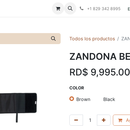
Contáctanos
Políticas
+1 829 342 8995
E
Todos los productos
ZAN
ZANDONA BEL
RD$
9,995.0
COLOR
Brown
Black
Ag