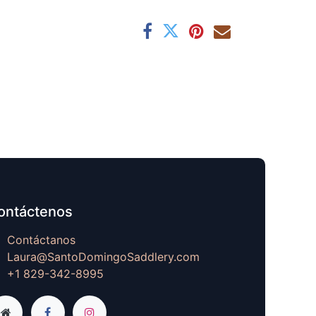
ontáctenos
Contáctanos
Laura@SantoDomingoSaddlery.com
+1 829-342-8995